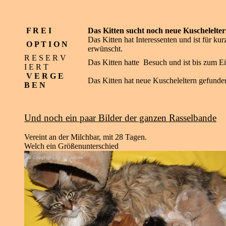
F R E I
Das Kitten sucht noch neue Kuschelelte
Das Kitten hat Interessenten und ist für kur
O P T I O N
erwünscht.
R E S E R V
Das Kitten hatte Besuch und ist bis zum Ei
I E R T
V E R G E
Das Kitten hat neue Kuscheleltern gefunde
B E N
Und noch ein paar Bilder der ganzen Rasselbande
Vereint an der Milchbar, mit 28 Tagen.
Welch ein Größenunterschied