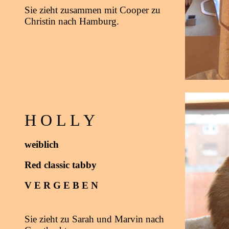
Sie zieht zusammen mit Cooper zu
Christin nach Hamburg.
H O L L Y
weiblich
Red classic tabby
V E R G E B E N
Sie zieht zu Sarah und Marvin nach