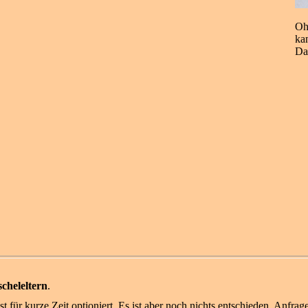
Oh
kan
Das
cheleltern
.
st für kurze Zeit optioniert. Es ist aber noch nichts entschieden. Anfra