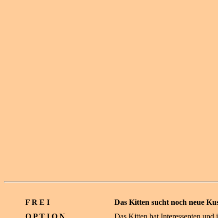
F R E I
Das Kitten sucht noch neue Kus
O P T I O N
Das Kitten hat Interessenten und i