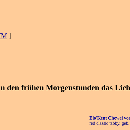
UM
]
n den frühen Morgenstunden das Licht
Elo'Kent Chewei vom
red classic tabby, geb.