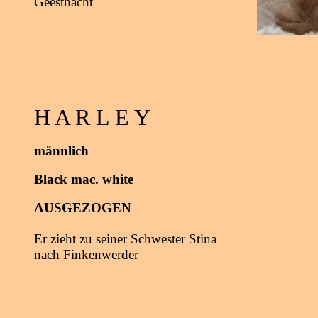
Geesthacht
H A R L E Y
männlich
Black mac.
white
AUSGEZOGEN
Er zieht zu seiner Schwester Stina
nach Finkenwerder