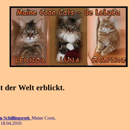
 der Welt erblickt.
 Schillingsrott
,
Maine Coon,
18.04.2010