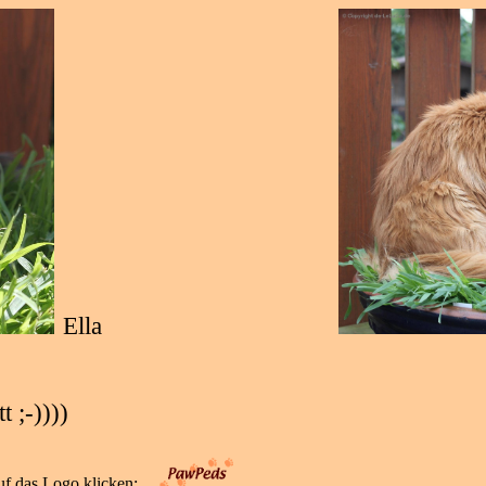
Ella
t ;-))))
l auf das Logo klicken: