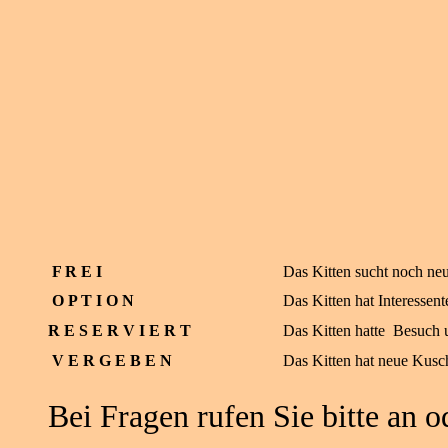
F R E I
Das Kitten sucht noch neu
O P T I O N
Das Kitten hat Interessent
R E S E R V I E R T
Das Kitten hatte Besuch u
V E R G E B E N
Das Kitten hat neue Kusch
Bei Fragen rufen Sie bitte an o