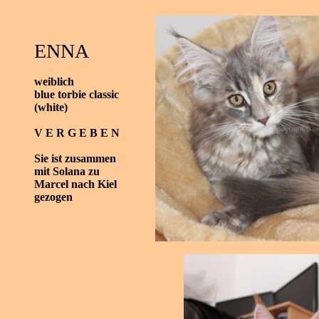
ENNA
weiblich
blue torbie classic
(white)
V E R G E B E N
Sie ist zusammen
mit Solana zu
Marcel nach Kiel
gezogen