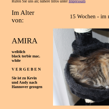
Rufen Sie uns an; nähere Infos unter
Impressum
Im Alter
15 Wochen - im 
von:
AMIRA
weiblich
black torbie mac.
white
V E R G E B E N
Sie ist zu Kevin
und Andy nach
Hannover gezogen