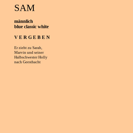
SAM
männlich
blue classic white
V E R G E B E N
Er zieht zu Sarah,
Marvin und seiner
Halbschwester Holly
nach Geesthacht