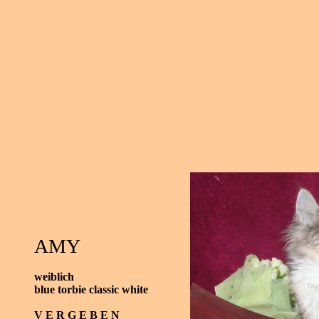
AMY
weiblich
blue torbie classic white
V E R G E B E N