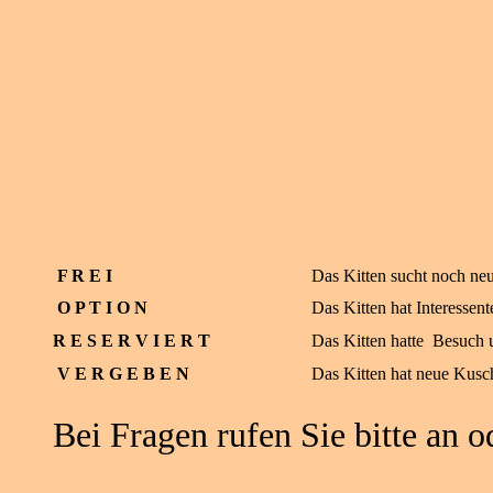
F R E I
Das Kitten sucht noch neu
O P T I O N
Das Kitten hat Interessent
R E S E R V I E R T
Das Kitten hatte Besuch u
V E R G E B E N
Das Kitten hat neue Kusch
Bei Fragen rufen Sie bitte an o