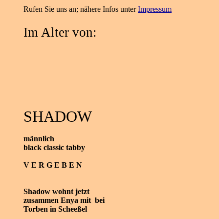
Rufen Sie uns an; nähere Infos unter
Impressum
Im Alter von:
SHADOW
männlich
black classic tabby
V E R G E B E N
Shadow
wohnt jetzt
zusammen
Enya
mit bei
Torben in Scheeßel