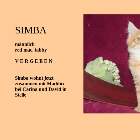
SIMBA
männlich
red mac. tabby
V E R G E B E N
Simba wohnt jetzt
zusammen mit Maddox
bei Carina und David in
Stelle