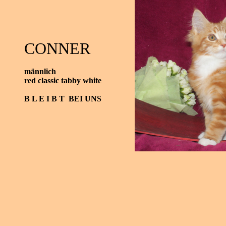
CONNER
männlich
red classic tabby white
B L E I B T BEI UNS