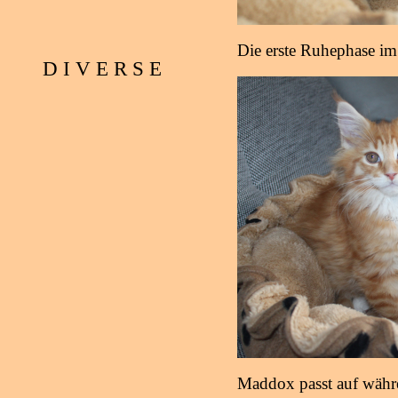
Die erste Ruhephase im
D I V E R S E
Maddox passt auf währen