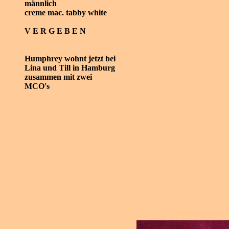
männlich
creme mac. tabby white
V E R G E B E N
Humphrey wohnt jetzt bei
Lina und Till in Hamburg
zusammen mit zwei
MCO's