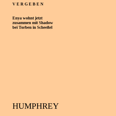
V E R G E B E N
Enya wohnt jetzt
zusammen mit Shadow
bei Torben in Scheeßel
HUMPHREY