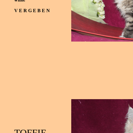
V E R G E B E N
TOFFIE