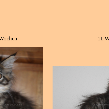
Wochen
11 W