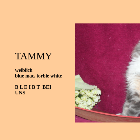
TAMMY
weiblich
blue mac. torbie white
B L E I B T BEI
UNS