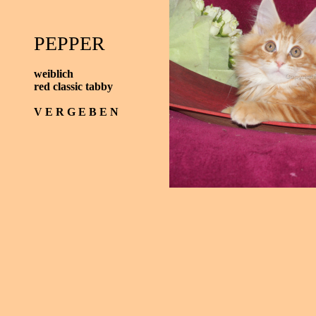
PEPPER
weiblich
red classic tabby
V E R G E B E N