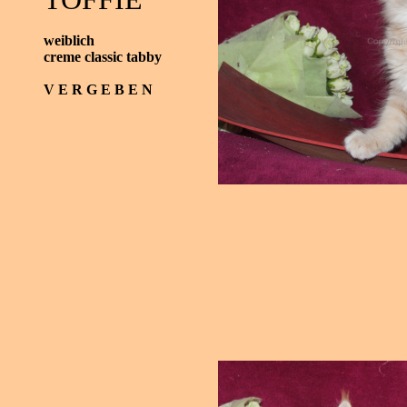
weiblich
creme classic tabby
V E R G E B E N