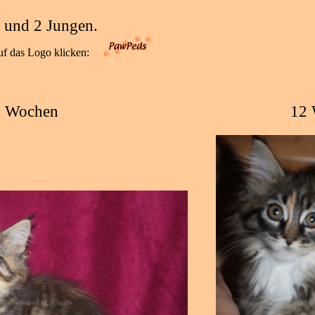
n
und
2 Junge
n.
uf das Logo klicken:
3 Wochen
12 