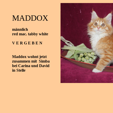
MADDOX
männlich
red mac. tabby white
V E R G E B E N
Maddox
wohnt jetzt
zusammen mit
Simba
bei Carina und David
in Stelle